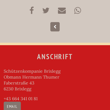
ANSCHRIFT
Schützenkompanie Brixlegg
Obmann Hermann Thumer
Faberstraße 43
6230 Brixlegg
+43 664 341 01 81
EMAIL