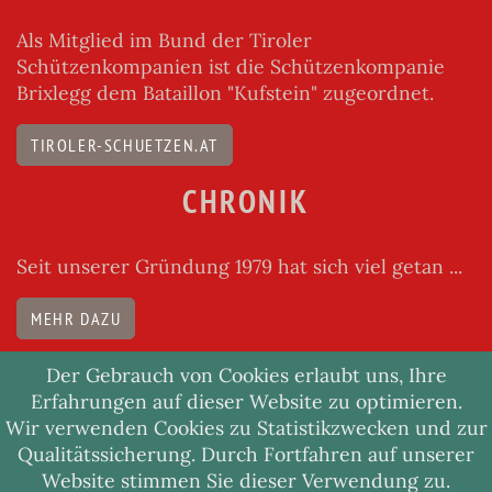
Als Mitglied im Bund der Tiroler
Schützenkompanien ist die Schützenkompanie
Brixlegg dem Bataillon "Kufstein" zugeordnet.
TIROLER-SCHUETZEN.AT
CHRONIK
Seit unserer Gründung 1979 hat sich viel getan ...
MEHR DAZU
Der Gebrauch von Cookies erlaubt uns, Ihre
Erfahrungen auf dieser Website zu optimieren.
Wir verwenden Cookies zu Statistikzwecken und zur
© 2026 Schützenkompanie Brixlegg
Qualitätssicherung. Durch Fortfahren auf unserer
IMPRESSUM
DATENSCHUTZ
Website stimmen Sie dieser Verwendung zu.