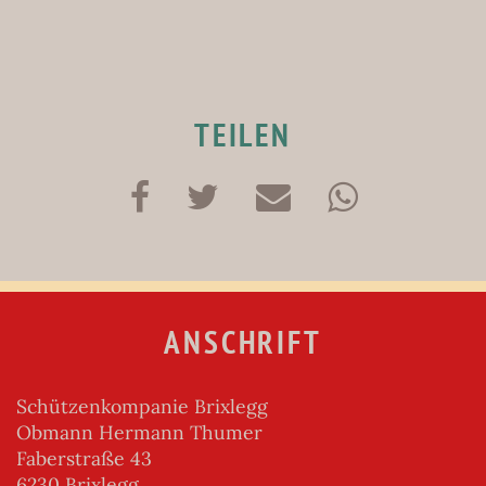
TEILEN
ANSCHRIFT
Schützenkompanie Brixlegg
Obmann Hermann Thumer
Faberstraße 43
6230 Brixlegg